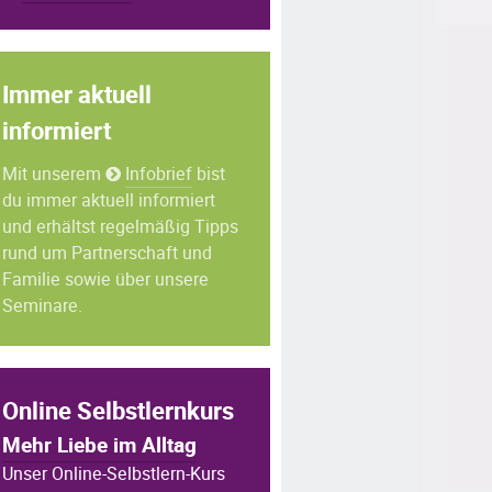
Immer aktuell
informiert
Mit unserem
Infobrief
bist
du immer aktuell informiert
und erhältst regelmäßig Tipps
rund um Partnerschaft und
Familie sowie über unsere
Seminare.
Online Selbstlernkurs
Mehr Liebe im Alltag
Unser Online-Selbstlern-Kurs